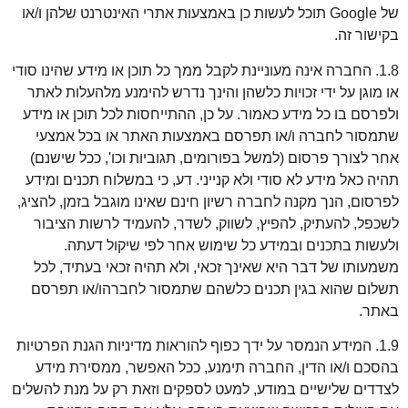
של Google תוכל לעשות כן באמצעות אתרי האינטרנט שלהן ו/או
בקישור זה.
1.8. החברה אינה מעוניינת לקבל ממך כל תוכן או מידע שהינו סודי
או מוגן על ידי זכויות כלשהן והינך נדרש להימנע מלהעלות לאתר
ולפרסם בו כל מידע כאמור. על כן, ההתייחסות לכל תוכן או מידע
שתמסור לחברה ו/או תפרסם באמצעות האתר או בכל אמצעי
אחר לצורך פרסום (למשל בפורומים, תגוביות וכו', ככל שישנם)
תהיה כאל מידע לא סודי ולא קנייני. דע, כי במשלוח תכנים ומידע
לפרסום, הנך מקנה לחברה רשיון חינם שאינו מוגבל בזמן, להציג,
לשכפל, להעתיק, להפיץ, לשווק, לשדר, להעמיד לרשות הציבור
ולעשות בתכנים ובמידע כל שימוש אחר לפי שיקול דעתה.
משמעותו של דבר היא שאינך זכאי, ולא תהיה זכאי בעתיד, לכל
תשלום שהוא בגין תכנים כלשהם שתמסור לחברהו/או תפרסם
באתר.
1.9. המידע הנמסר על ידך כפוף להוראות מדיניות הגנת הפרטיות
בהסכם ו/או הדין, החברה תימנע, ככל האפשר, ממסירת מידע
לצדדים שלישיים במודע, למעט לספקים וזאת רק על מנת להשלים