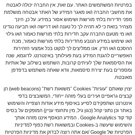
בפרטיות המשתמשים האתר. עם זאת, אין החברה יכולה לאבטח
את מחשבי החברה ו/או מאגר המידע של האתר אבטחה מושלמת
מפני חדירות בלתי מורשות ושימוש אסור במידע. על כן, הינך
מצהיר בזאת כי לא תהיה לך כל טענה ו/או דרישה ו/או תביעה נגדינו
ו/או מי מטעם החברה עקב חדירות בלתי מורשות כאמור ו/או גילוי
ו/או שימוש במידע הנובע מחדירות בלתי מורשות כאמור, מכח
ההסכם ו/או הדין. אנו ממליצים לך לנקוט בכל אמצעי הזהירות
האפשריים להגנת המידע בעת פעילותך באינטרנט. לדוגמא, שנה
את הסיסמאות שלך לעיתים קרובות, השתמש בשילוב של אותיות
ומספרים בעת יצירת סיסמאות, וודא שאתה משתמש בדפדפן
מאובטח.
יצוין שאותם "עוגיות" Cookies "משואות רשת" (web beacons) הן
קבצים גראפיים זעירים בעלי מזהה ייחודי, המשובצים בדפי
אינטרנט ושתפקידם לסייע באיסוף מידע אודות הצפייה והשימוש
באתר וכן נתוני קהל (כגון גיל, מין ותחומי עניין) המופקים על בסיס
קוד קוד Google Analytics . המידע הנאסף איננו מזהה אותך
והשימוש שיעשה ב-Cookies ובמשואות רשת כפוף למדיניות
הפרטיות של Google /אם אתה רוצה לבדוק את מדיניות הפרטיות