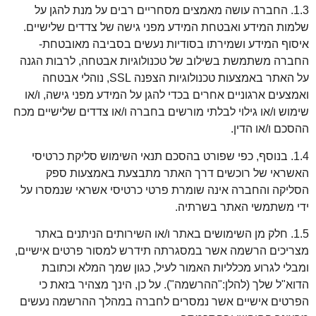
1.3. החברה עושה מאמצים מסחריים רבים על מנת להגן על
שלמות המידע ואבטחת המידע מפני גישה של צדדים שלישיים.
איסוף המידע ושמירתו בסודיות נעשים בסביבה מאובטחת-
החברה משתמשת בשילוב של טכנולוגיות אבטחה, לרבות הגנה
על האתר באמצעות טכנולוגיות הצפנה SSL, נוהלי אבטחה
ואמצעים ארגוניים אחרים בכדי להגן על המידע מפני גישה, ו/או
שימוש ו/או גילוי לבלתי מורשים בחברה ו/או צדדים שלישיים מכח
ההסכם ו/או הדין.
1.4. בנוסף, כפי שפורט בהסכם תנאי השימוש סליקת כרטיסי
האשראי של רוכשים דרך האתר מתבצעת באמצעות ספק
הסליקה והחברה אינה שומרת פרטי כרטיסי אשראי שנמסרו על
ידי משתמשי האתר בשרתיה.
1.5. חלק מן השימושים באתר ו/או השירותים הניתנים באתר
מצריכים הרשמה אשר במסגרתה תידרש למסור פרטים אישיים,
ומבלי לגרוע מכלליות האמור לעיל, כגון שמך המלא וכתובת
הדוא"ל שלך (להלן:"ההרשמה"). על כן, הינך מצהיר בזאת כי
הפרטים אישיים אשר נמסרים לחברה במהלך ההרשמה נעשים