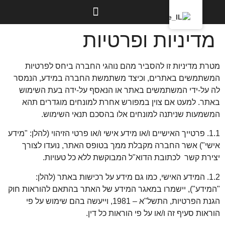
לתוכן
חגית גל
צילומי טבע ונוף
צור קשר
אומנות הרוח
אומנות ברזל עיצובים ממתכת
מדיניות ופרטיות
מטרת מדיניות זו להסביר מהם נוהגי החברה ביחס לפרטיות
המשתמשים באתרים, וכיצד משתמשת החברה במידע, הנמסר
לה על-ידי המשתמשים באתר או הנאסף על-ידה בעת השימוש
באתר. למעט אם צוין במפורש אחרת למונחים מוגדרים תהא
המשמעות שניתנה למונחים אלו בהסכם תנאי השימוש.
1.1. פרטייך האישיים ו/או מידע אישי ו/או פרטי הזיהוי (להלן: "מידע
אישי") אשר החברה מקבלת ממך בטופס האתר, נועדו לצורך
יצירת קשר לכתובת הדוא"ל המבוקשת ללא כל טעויות.
1.2. המידע האישי, כמו גם מידע על רכישות באתר (להלן:
"המידע"), יישמרו במאגר המידע של האתר בהתאם להוראות חוק
הגנת הפרטיות, התשל"א – 1981, וייעשה בהם שימוש על פי
הוראות סעיף זה ו/או על פי הוראות כל דין.