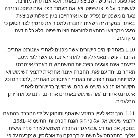
את פעולות הרכישה שביצעת באתר, אלא אם תהיה מחויבת
לעשות כן על פי צו שיפוטי ו/או אם תעמוד בפני איום שינקטו כנגדה
צעדים משפטיים (פליליים או אזרחיים) בגין פעולות שביצעת
באתר. במקרה זה רשאית החברה למסור את פרטיך לצד הטוען כי
נפגע ממך ו/או בהתאם להוראות הצו השיפוטי ללא כל הודעה
מוקדמת.
1.10.באתר קיימים קישורים אשר מפנים לאתרי אינטרנט אחרים.
החברה עושה מאמץ לקשר לאתרי אינטרנט אשר לפי מיטב
ידיעתה אינם פוגעים בפרטיות המשתמשים באתרי אינטרנט
האחרים. יחד עם זאת, החברה איננה אחראית לתנאי השימוש ו/או
למדיניות הגנת הפרטיות באתרי האינטרנט האחרים, לתכניהם וכל
הקשור או הנובע משימוש בהם. שימושך בקישורים לאתרי
אינטרנט אחרים ו/או השימוש באתרים אחרים, הינם על אחריותך
הבלעדית.
1.11. הנך זכאי לעיין במידע שנאסף ומוחזק על ידי החברה בהתאם
לתנאי שימוש אלו על-פי חוק הגנת הפרטיות, התשמ"א -1981.
בנוסף, אם המידע שבמאגרי החברה משמש לצורך פניה אישית
אליך, בהתבסס על השתייכותך לקבוצת אוכלוסין, שנקבעה על פי