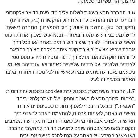
מרצונך החופשי ובהסכמתך.
1.6. החברה תהא רשאית לשלוח אליך מדי פעם בדואר אלקטרוני
דברי פרסומת בהתאם להוראות חוק התקשורת (בזק ושידורים)
(תיקון מס' 40), התשס"ח-2008 ("חוק הספאם"). החברה רשאית
להשתמש במידע שתמסור באתר – ובמידע שתאסוף אודות דפוסי
השימוש באתר – לצורך שיפור השירותים באתר ו/או בכל דרך
אחרת שהיא מציעה, ליצירת קשר איתך במקרה הצורך בהתאם
להוראות חוק הספאם, או לצורך ניתוח ומסירת מידע סטטיסטי
לצדדים שלשיים. על צדדים שלישיים כאמור ו/או עובדיהם ו/או מי
מטעמם נאסר להשתמש במידע אישי זה לכל מטרה אחרת, מלבד
האמור בסעיף זה לעיל.
1.7. החברה משתמשת בטכנולוגיית cookies ובטכנולוגיות דומות
במהותן לצורך תפעולו השוטף והתקין של האתר (להלן ביחד
"העוגיות"), ובכלל זה בכדי לאסוף נתונים סטטיסטיים אודות
השימוש באתר, לאימות פרטים, להתאמת האתר להעדפותיך
האישיות ולצרכי אבטחת מידע. כאמור, החברה מקדישה משאבים
ונוקטת באמצעי אבטחה שונים למניעת חדירה למחשבי החברה
ו/או מאגר המידע של האתר על מנת לסכל פגיעה אפשרית